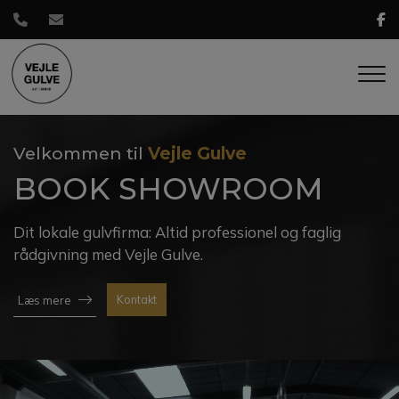
Gå
til
hovedindhold
Velkommen til
Vejle Gulve
BOOK SHOWROOM
Dit lokale gulvfirma: Altid professionel og faglig
rådgivning med Vejle Gulve.
Kontakt
Læs mere