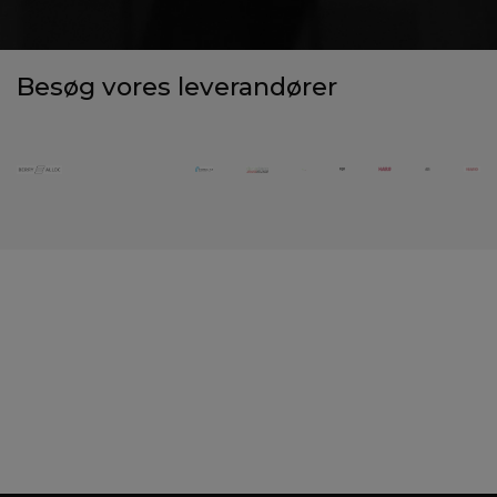
Besøg vores le­ve­­­ran­­­dø­­­rer