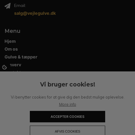
Email:
salg@vejlegulve.dk
Menu
Hjem
Om os
Gulve & tæpper
Erhverv
Kontakt
Vi bruger cookies!
Åbningstider
Vi benytter cookies for at give dig den bedst mulige oplevelse.
More info
Mandag: - Fredag:
12.00 - 17.00
ACCEPTER COOKIES
Lørdag:
10.00 - 13.00
Søndag:
Lukket
+
AFVIS COOKIES